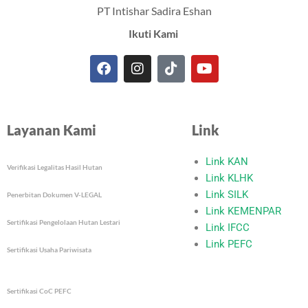
PT Intishar Sadira Eshan
Ikuti Kami
F
I
T
Y
a
n
i
o
c
s
k
u
e
t
t
t
Layanan Kami
Link
b
a
o
u
o
g
k
b
o
r
e
Link KAN
Verifikasi Legalitas Hasil Hutan
k
a
Link KLHK
m
Link SILK
Penerbitan Dokumen V-LEGAL
Link KEMENPAR
Sertifikasi Pengelolaan Hutan Lestari
Link IFCC
Link PEFC
Sertifikasi Usaha Pariwisata
Sertifikasi CoC PEFC