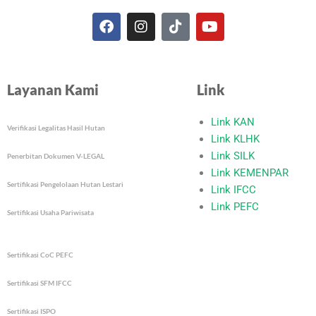
F
I
T
Y
a
n
i
o
c
s
k
u
e
t
t
t
Layanan Kami
Link
b
a
o
u
o
g
k
b
o
r
e
Link KAN
Verifikasi Legalitas Hasil Hutan
k
a
Link KLHK
m
Link SILK
Penerbitan Dokumen V-LEGAL
Link KEMENPAR
Sertifikasi Pengelolaan Hutan Lestari
Link IFCC
Link PEFC
Sertifikasi Usaha Pariwisata
Sertifikasi CoC PEFC
Sertifikasi SFM IFCC
Sertifikasi ISPO