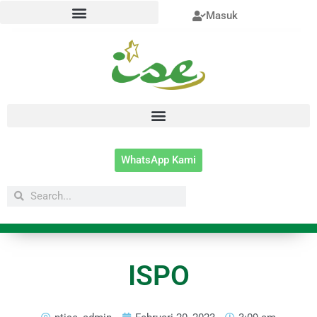
Lewati
Masuk
ke
konten
WhatsApp Kami
Search
Search
ISPO