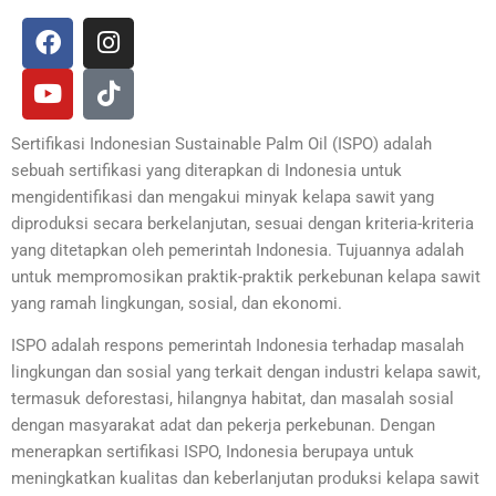
F
Y
I
T
a
o
n
i
c
u
s
k
e
t
t
t
b
u
a
o
Sertifikasi Indonesian Sustainable Palm Oil (ISPO) adalah
o
b
g
k
sebuah sertifikasi yang diterapkan di Indonesia untuk
o
e
r
mengidentifikasi dan mengakui minyak kelapa sawit yang
k
a
diproduksi secara berkelanjutan, sesuai dengan kriteria-kriteria
m
yang ditetapkan oleh pemerintah Indonesia. Tujuannya adalah
untuk mempromosikan praktik-praktik perkebunan kelapa sawit
yang ramah lingkungan, sosial, dan ekonomi.
ISPO adalah respons pemerintah Indonesia terhadap masalah
lingkungan dan sosial yang terkait dengan industri kelapa sawit,
termasuk deforestasi, hilangnya habitat, dan masalah sosial
dengan masyarakat adat dan pekerja perkebunan. Dengan
menerapkan sertifikasi ISPO, Indonesia berupaya untuk
meningkatkan kualitas dan keberlanjutan produksi kelapa sawit