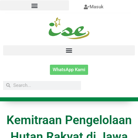
Lewati
Masuk
ke
konten
WhatsApp Kami
Search
Search
Kemitraan Pengelolaan
Hutan Rakyat di Jawa