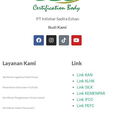
PT Intishar Sadira Eshan
Ikuti Kami
F
I
T
Y
a
n
i
o
c
s
k
u
e
t
t
t
Layanan Kami
Link
b
a
o
u
o
g
k
b
o
r
e
Link KAN
Verifikasi Legalitas Hasil Hutan
k
a
Link KLHK
m
Link SILK
Penerbitan Dokumen V-LEGAL
Link KEMENPAR
Sertifikasi Pengelolaan Hutan Lestari
Link IFCC
Link PEFC
Sertifikasi Usaha Pariwisata