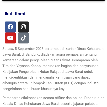
Ikuti Kami
F
Y
I
T
a
o
n
i
c
u
s
k
e
t
t
t
b
u
a
o
Selasa, 5 September 2023 bertempat di kantor Dinas Kehutanan
o
b
g
k
Jawa Barat, di Bandung, diadakan acara pemaparan tentang
o
e
r
kemitraan dalam pengelolaan hutan rakyat. Pemaparan oleh
k
a
Tim dari Yayasan Kanopi merupakan bagian dari penyusunan
m
Kebijakan Pengelolaan Hutan Rakyat di Jawa Barat untuk
mengidentifikasi dan menganalis kemitraan yang dapat
dibangun antara Kelompok Tani Hutan (KTH) dengan industri
pengelolaan hasil hutan khususnya kayu.
Pemaparan dilaksanakan secara offline dan online. Dihadiri oleh
Kepala Dinas Kehutanan Jawa Barat beserta jajaran pejabat,