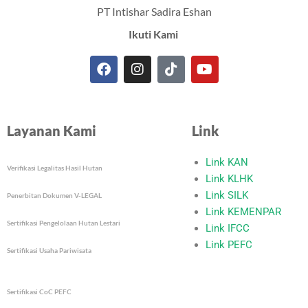
PT Intishar Sadira Eshan
Ikuti Kami
F
I
T
Y
a
n
i
o
c
s
k
u
e
t
t
t
Layanan Kami
Link
b
a
o
u
o
g
k
b
o
r
e
Link KAN
Verifikasi Legalitas Hasil Hutan
k
a
Link KLHK
m
Link SILK
Penerbitan Dokumen V-LEGAL
Link KEMENPAR
Sertifikasi Pengelolaan Hutan Lestari
Link IFCC
Link PEFC
Sertifikasi Usaha Pariwisata
Sertifikasi CoC PEFC