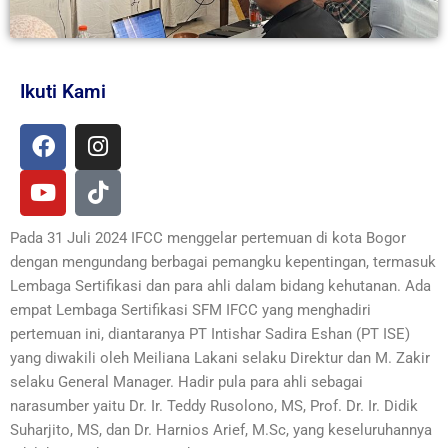
Ikuti Kami
F
Y
I
T
a
o
n
i
c
u
s
k
e
t
t
t
b
u
a
o
Pada 31 Juli 2024 IFCC menggelar pertemuan di kota Bogor
o
b
g
k
dengan mengundang berbagai pemangku kepentingan, termasuk
o
e
r
Lembaga Sertifikasi dan para ahli dalam bidang kehutanan. Ada
k
a
empat Lembaga Sertifikasi SFM IFCC yang menghadiri
m
pertemuan ini, diantaranya PT Intishar Sadira Eshan (PT ISE)
yang diwakili oleh Meiliana Lakani selaku Direktur dan M. Zakir
selaku General Manager. Hadir pula para ahli sebagai
narasumber yaitu Dr. Ir. Teddy Rusolono, MS, Prof. Dr. Ir. Didik
Suharjito, MS, dan Dr. Harnios Arief, M.Sc, yang keseluruhannya