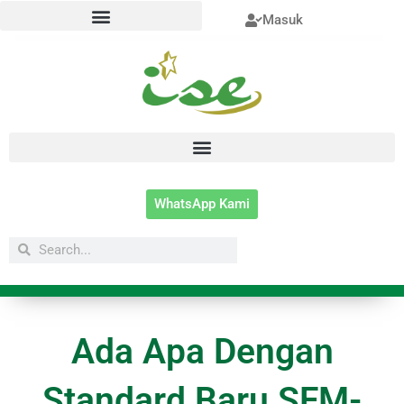
Lewati
Masuk
ke
konten
WhatsApp Kami
Search
Search
Ada Apa Dengan
Standard Baru SFM-