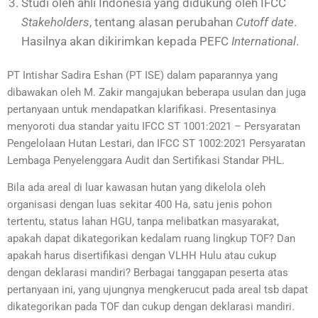
Studi oleh ahli Indonesia yang didukung oleh IFCC
Stakeholders
, tentang alasan perubahan
Cutoff date
.
Hasilnya akan dikirimkan kepada PEFC
International
.
PT Intishar Sadira Eshan (PT ISE) dalam paparannya yang
dibawakan oleh M. Zakir mangajukan beberapa usulan dan juga
pertanyaan untuk mendapatkan klarifikasi. Presentasinya
menyoroti dua standar yaitu IFCC ST 1001:2021 – Persyaratan
Pengelolaan Hutan Lestari, dan IFCC ST 1002:2021 Persyaratan
Lembaga Penyelenggara Audit dan Sertifikasi Standar PHL.
Bila ada areal di luar kawasan hutan yang dikelola oleh
organisasi dengan luas sekitar 400 Ha, satu jenis pohon
tertentu, status lahan HGU, tanpa melibatkan masyarakat,
apakah dapat dikategorikan kedalam ruang lingkup TOF? Dan
apakah harus disertifikasi dengan VLHH Hulu atau cukup
dengan deklarasi mandiri? Berbagai tanggapan peserta atas
pertanyaan ini, yang ujungnya mengkerucut pada areal tsb dapat
dikategorikan pada TOF dan cukup dengan deklarasi mandiri.