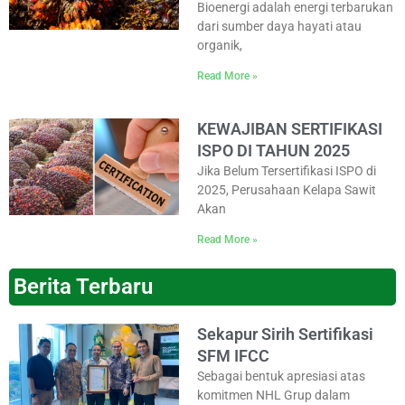
Bioenergi adalah energi terbarukan
dari sumber daya hayati atau
organik,
Read More »
KEWAJIBAN SERTIFIKASI
ISPO DI TAHUN 2025
Jika Belum Tersertifikasi ISPO di
2025, Perusahaan Kelapa Sawit
Akan
Read More »
Berita Terbaru
Sekapur Sirih Sertifikasi
SFM IFCC
Sebagai bentuk apresiasi atas
komitmen NHL Grup dalam