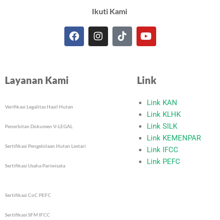
Ikuti Kami
F
I
T
Y
a
n
i
o
c
s
k
u
e
t
t
t
Layanan Kami
Link
b
a
o
u
o
g
k
b
o
r
e
Link KAN
Verifikasi Legalitas Hasil Hutan
k
a
Link KLHK
m
Link SILK
Penerbitan Dokumen V-LEGAL
Link KEMENPAR
Sertifikasi Pengelolaan Hutan Lestari
Link IFCC
Link PEFC
Sertifikasi Usaha Pariwisata
Sertifikasi CoC PEFC
Sertifikasi SFM IFCC