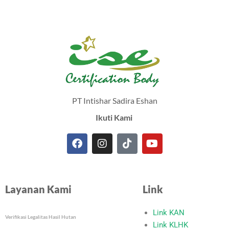
PT Intishar Sadira Eshan
Ikuti Kami
F
I
T
Y
a
n
i
o
c
s
k
u
e
t
t
t
Layanan Kami
Link
b
a
o
u
o
g
k
b
o
r
e
Link KAN
Verifikasi Legalitas Hasil Hutan
k
a
Link KLHK