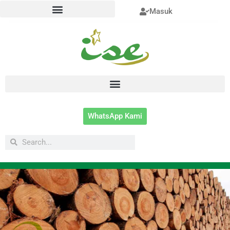
Lewati
Masuk
ke
konten
WhatsApp Kami
Search
Search