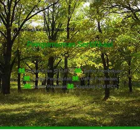
Showing 1 to 1 of 1 entries
Previous
1
Next
Kembali ke Sertifikasi SFM
Pengumuman Sertifikasi
Daftar Klien SFM IFCC
Daftar Pembekuan
Daftar Pencabutan
Daftar Perubahan
Daftar Penilikan
Kegiatan SFM IFCC