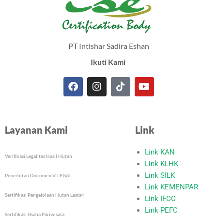
PT Intishar Sadira Eshan
Ikuti Kami
F
I
T
Y
a
n
i
o
c
s
k
u
e
t
t
t
Layanan Kami
Link
b
a
o
u
o
g
k
b
o
r
e
Link KAN
Verifikasi Legalitas Hasil Hutan
k
a
Link KLHK
m
Link SILK
Penerbitan Dokumen V-LEGAL
Link KEMENPAR
Sertifikasi Pengelolaan Hutan Lestari
Link IFCC
Link PEFC
Sertifikasi Usaha Pariwisata