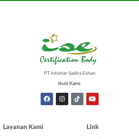
PT Intishar Sadira Eshan
Ikuti Kami
F
I
T
Y
a
n
i
o
c
s
k
u
e
t
t
t
Layanan Kami
Link
b
a
o
u
o
g
k
b