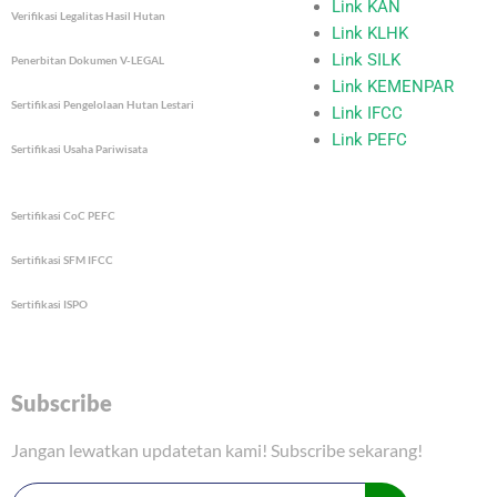
o
r
e
Link KAN
Verifikasi Legalitas Hasil Hutan
k
a
Link KLHK
m
Link SILK
Penerbitan Dokumen V-LEGAL
Link KEMENPAR
Sertifikasi Pengelolaan Hutan Lestari
Link IFCC
Link PEFC
Sertifikasi Usaha Pariwisata
Sertifikasi CoC PEFC
Sertifikasi SFM IFCC
Sertifikasi ISPO
Subscribe
Jangan lewatkan updatetan kami! Subscribe sekarang!