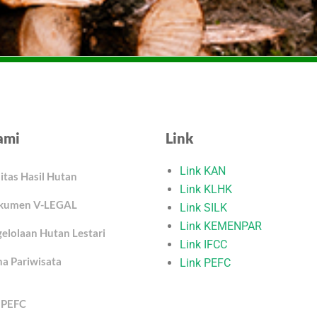
ami
Link
Link KAN
litas Hasil Hutan
Link KLHK
okumen V-LEGAL
Link SILK
Link KEMENPAR
gelolaan Hutan Lestari
Link IFCC
ha Pariwisata
Link PEFC
C PEFC