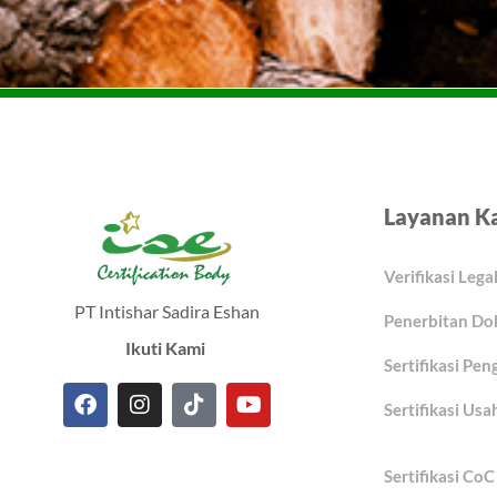
Layanan K
Verifikasi Lega
PT Intishar Sadira Eshan
Penerbitan D
Ikuti Kami
Sertifikasi Pen
Sertifikasi Usa
F
I
T
Y
a
n
i
o
c
s
k
u
Sertifikasi Co
e
t
t
t