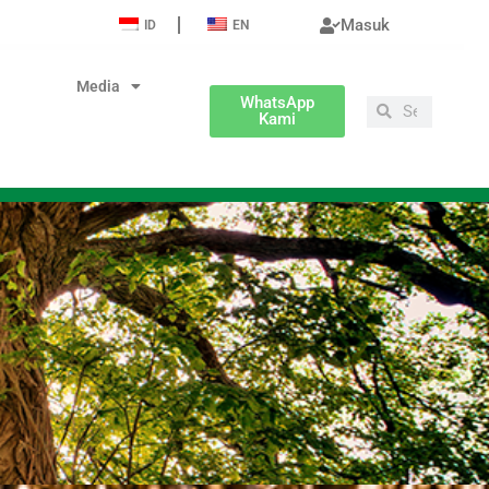
Masuk
ID
EN
Media
WhatsApp
Search
Search
Kami