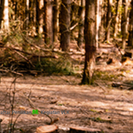
aftar Penilikan
Kegiatan VLK