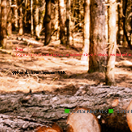
Error
You are trying to load a table of an unknown type. Probably you did not act
Kembali Ke Layanan VLK
Daftar Klien VLK
Daftar