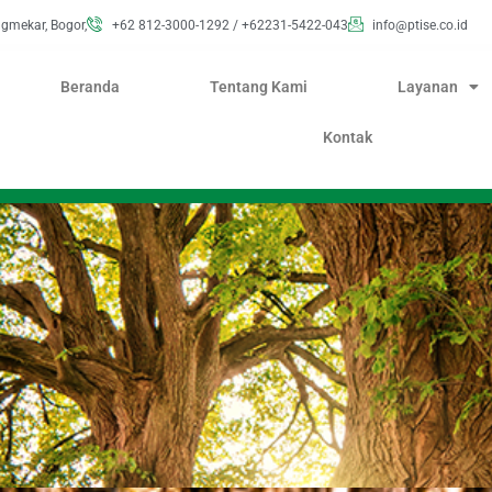
ugmekar, Bogor,
+62 812-3000-1292 / +62231-5422-043
info@ptise.co.id
Beranda
Tentang Kami
Layanan
Kontak