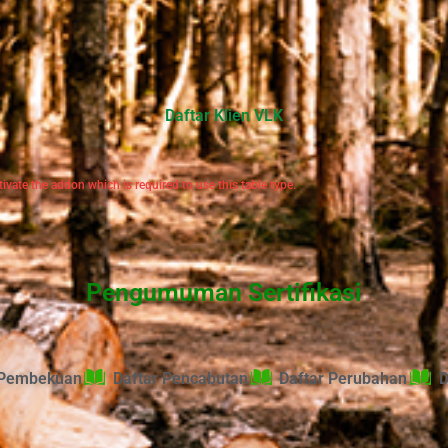
Daftar Klien VLK
ivate the addon which is required to use this table type.
Pengumuman Sertifikasi
 Pembekuan
Daftar Pencabutan
Daftar Perubahan
D