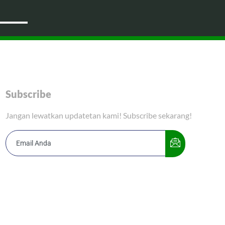
Subscribe
Jangan lewatkan updatetan kami! Subscribe sekarang!