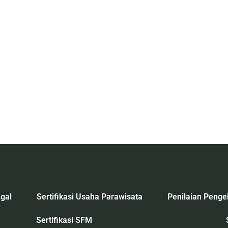
gal
Sertifikasi Usaha Parawisata
Penilaian Penge
Sertifikasi SFM