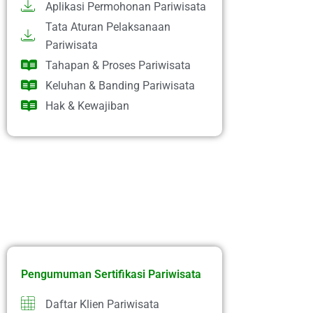
Aplikasi Permohonan Pariwisata
Tata Aturan Pelaksanaan
Pariwisata
Tahapan & Proses Pariwisata
Keluhan & Banding Pariwisata
Hak & Kewajiban
Pengumuman Sertifikasi Pariwisata
Daftar Klien Pariwisata