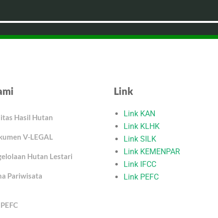
ami
Link
Link KAN
litas Hasil Hutan
Link KLHK
okumen V-LEGAL
Link SILK
Link KEMENPAR
gelolaan Hutan Lestari
Link IFCC
ha Pariwisata
Link PEFC
C PEFC