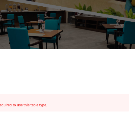
quired to use this table type.