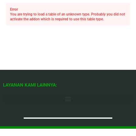
Error
You are trying to load a table of an unknown type. Probably you did not
activate the addon which is required to use this table type.
LAYANAN KAMI LAINNYA: