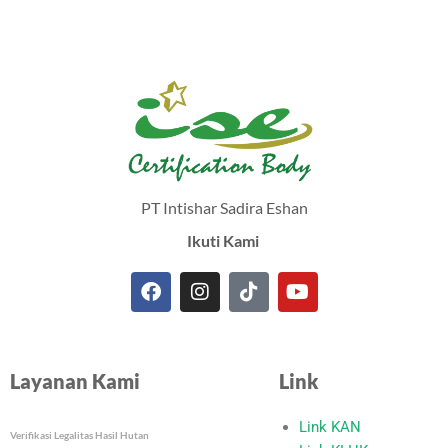
PT Intishar Sadira Eshan
Ikuti Kami
F
I
T
Y
a
n
i
o
c
s
k
u
e
t
t
t
Layanan Kami
Link
b
a
o
u
o
g
k
b
o
r
e
Link KAN
Verifikasi Legalitas Hasil Hutan
k
a