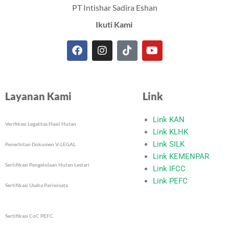
PT Intishar Sadira Eshan
Ikuti Kami
F
I
T
Y
a
n
i
o
c
s
k
u
e
t
t
t
Layanan Kami
Link
b
a
o
u
o
g
k
b
o
r
e
Link KAN
Verifikasi Legalitas Hasil Hutan
k
a
Link KLHK
m
Link SILK
Penerbitan Dokumen V-LEGAL
Link KEMENPAR
Sertifikasi Pengelolaan Hutan Lestari
Link IFCC
Link PEFC
Sertifikasi Usaha Pariwisata
Sertifikasi CoC PEFC